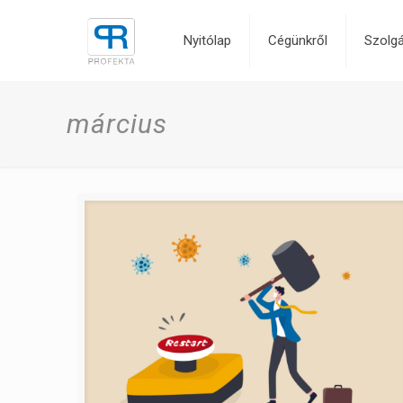
Nyitólap
Cégünkről
Szolgá
március