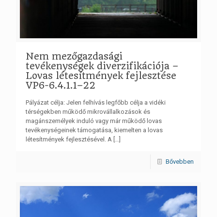
Nem mezőgazdasági
tevékenységek diverzifikációja –
Lovas létesítmények fejlesztése
VP6-6.4.1.1–22
Pályázat célja: Jelen felhívás legfőbb célja a vidéki
térségekben működő mikrovállalkozások és
magánszemélyek induló vagy már működő lovas
tevékenységeinek támogatása, kiemelten a lovas
létesítmények fejlesztésével. A
[…]
Bővebben